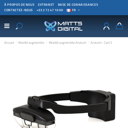
À PROPOS DE NOUS
EXTRANET
BASE DE CONNAISSANCES
CONTACTEZ-NOUS
+33 2 72 47 10 00
FR
Accueil
Réalité augmentée
Réalité augmentée Arvicom
Arvicom - Cart S