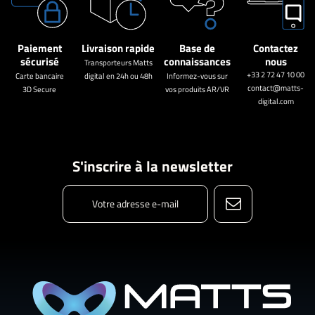
Paiement
Livraison rapide
Base de
Contactez
sécurisé
connaissances
nous
Transporteurs Matts
+33 2 72 47 10 00
Carte bancaire
digital en 24h ou 48h
Informez-vous sur
contact@matts-
3D Secure
vos produits AR/VR
digital.com
S'inscrire à la newsletter