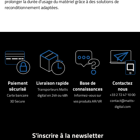
prolonger la durée d’usage du matériel grâce à des solutions de
reconditionnement adaptées.
Paiement
Livraison rapide
Base de
Contactez
sécurisé
connaissances
nous
Transporteurs Matts
+33 2 72 47 10 00
Carte bancaire
digital en 24h ou 48h
Informez-vous sur
contact@matts-
3D Secure
vos produits AR/VR
digital.com
S'inscrire à la newsletter