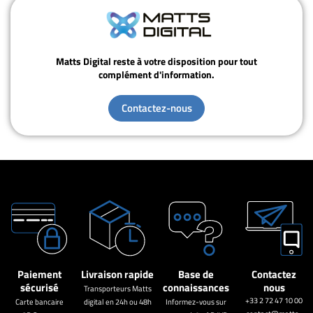
Matts Digital reste à votre disposition pour tout
complément d'information.
Contactez-nous
Paiement
Livraison rapide
Base de
Contactez
sécurisé
connaissances
nous
Transporteurs Matts
+33 2 72 47 10 00
Carte bancaire
digital en 24h ou 48h
Informez-vous sur