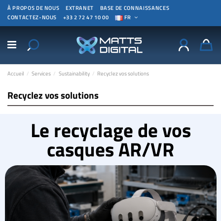
À PROPOS DE NOUS
EXTRANET
BASE DE CONNAISSANCES
CONTACTEZ-NOUS
+33 2 72 47 10 00
FR
Accueil
Services
Sustainability
Recyclez vos solutions
Recyclez vos solutions
Le recyclage de vos
casques AR/VR