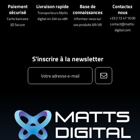
Paiement
Livraison rapide
Base de
Contactez
sécurisé
connaissances
nous
Transporteurs Matts
+33 2 72 47 10 00
Carte bancaire
digital en 24h ou 48h
Informez-vous sur
contact@matts-
3D Secure
vos produits AR/VR
digital.com
S'inscrire à la newsletter