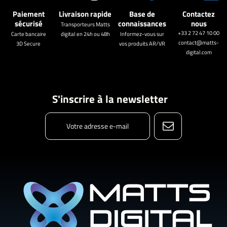
Paiement
Livraison rapide
Base de
Contactez
sécurisé
connaissances
nous
Transporteurs Matts
+33 2 72 47 10 00
Carte bancaire
digital en 24h ou 48h
Informez-vous sur
contact@matts-
3D Secure
vos produits AR/VR
digital.com
S'inscrire à la newsletter