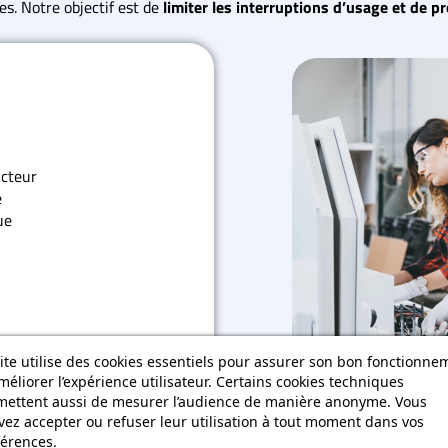
s. Notre objectif est de
limiter les interruptions d’usage et de p
ucteur
e
ue
ite utilise des cookies essentiels pour assurer son bon fonctionne
méliorer l’expérience utilisateur. Certains cookies techniques
la mousse arrière
mettent aussi de mesurer l’audience de manière anonyme. Vous
pagne dans le diagnostic,
ez accepter ou refuser leur utilisation à tout moment dans vos
a mise en place d’une prise en
érences.