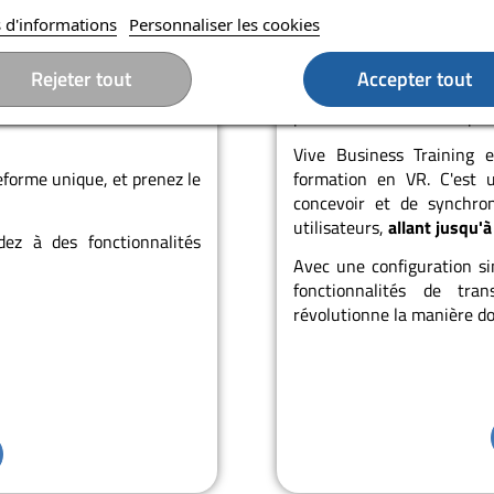
 d'informations
Personnaliser les cookies
ss+
Vive B
Rejeter tout
Accepter tout
é de services dédiés aux
Maximisez l'impact et l'
Vive XR Elite et Vive Focus
plateforme intuitive et pui
Vive Business Training e
eforme unique, et prenez le
formation en VR. C'est 
concevoir et de synchron
utilisateurs,
allant jusqu'
ez à des fonctionnalités
Avec une configuration si
fonctionnalités de tran
révolutionne la manière do