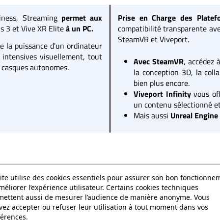
usiness, Streaming
permet aux
Prise en Charge des Plate
s 3 et Vive XR Elite
à un PC.
compatibilité transparente ave
SteamVR et Viveport.
e la puissance d'un ordinateur
 intensives visuellement, tout
Avec SteamVR
, accédez 
es casques autonomes.
la conception 3D, la coll
bien plus encore.
Viveport Infinity
vous off
un contenu sélectionné et
Mais aussi
Unreal Engine
Découvrez Vive Business
ite utilise des cookies essentiels pour assurer son bon fonctionne
méliorer l’expérience utilisateur. Certains cookies techniques
mettent aussi de mesurer l’audience de manière anonyme. Vous
ofessionnels pour répondre à l'ensemble problématiques que peuvent
ez accepter ou refuser leur utilisation à tout moment dans vos
érences.