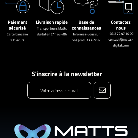
Paiement
Livraison rapide
Base de
Contactez
sécurisé
connaissances
nous
Transporteurs Matts
+33 2 72 47 10 00
Carte bancaire
digital en 24h ou 48h
Informez-vous sur
contact@matts-
3D Secure
vos produits AR/VR
digital.com
S'inscrire à la newsletter