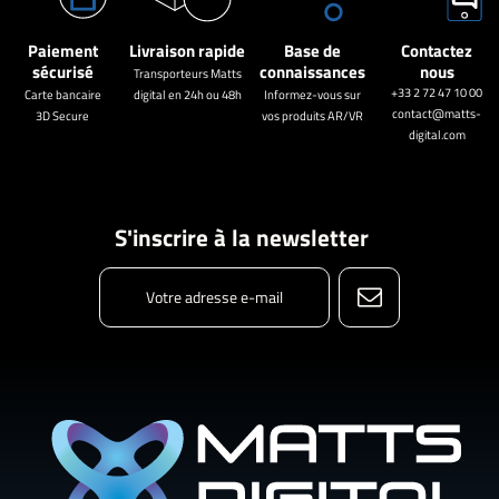
Paiement
Livraison rapide
Base de
Contactez
sécurisé
connaissances
nous
Transporteurs Matts
+33 2 72 47 10 00
Carte bancaire
digital en 24h ou 48h
Informez-vous sur
contact@matts-
3D Secure
vos produits AR/VR
digital.com
S'inscrire à la newsletter