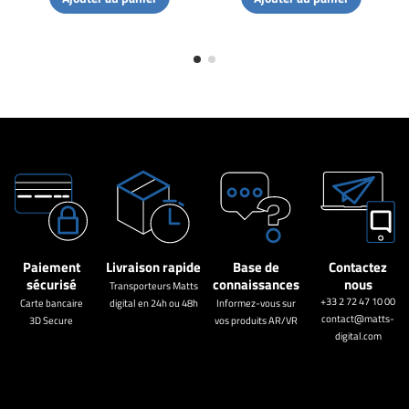
Paiement
Livraison rapide
Base de
Contactez
sécurisé
connaissances
nous
Transporteurs Matts
+33 2 72 47 10 00
Carte bancaire
digital en 24h ou 48h
Informez-vous sur
contact@matts-
3D Secure
vos produits AR/VR
digital.com