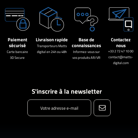
Paiement
Livraison rapide
Base de
Contactez
sécurisé
connaissances
nous
Transporteurs Matts
+33 2 72 47 10 00
Carte bancaire
digital en 24h ou 48h
Informez-vous sur
contact@matts-
3D Secure
vos produits AR/VR
digital.com
S'inscrire à la newsletter