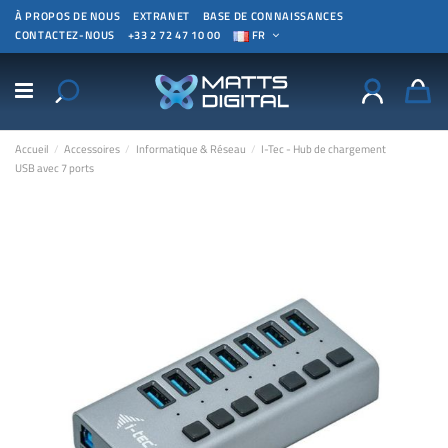
À PROPOS DE NOUS
EXTRANET
BASE DE CONNAISSANCES
CONTACTEZ-NOUS
+33 2 72 47 10 00
FR
Accueil
Accessoires
Informatique & Réseau
I-Tec - Hub de chargement
USB avec 7 ports