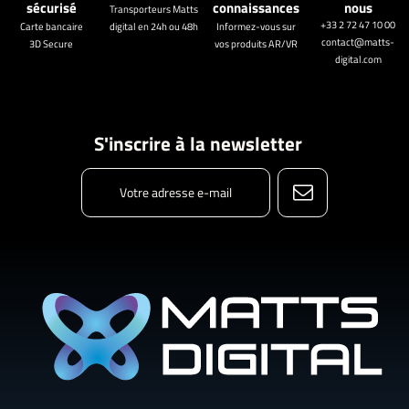
sécurisé
connaissances
nous
Transporteurs Matts
+33 2 72 47 10 00
Carte bancaire
digital en 24h ou 48h
Informez-vous sur
contact@matts-
3D Secure
vos produits AR/VR
digital.com
S'inscrire à la newsletter