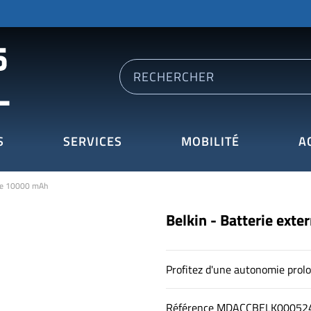
S
SERVICES
MOBILITÉ
A
rne 10000 mAh
Belkin - Batterie ext
Profitez d'une autonomie prol
Référence
MDACCBELK00052