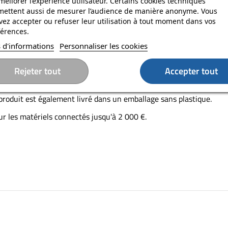
méliorer l’expérience utilisateur. Certains cookies techniques
mettent aussi de mesurer l’audience de manière anonyme. Vous
ez accepter ou refuser leur utilisation à tout moment dans vos
e à deux ports USB-A (12 W) et un port USB-C (15 W). La puissance
érences.
c une capacité de 10 000 mAh, cette batterie externe permet d'
 d'informations
Personnaliser les cookies
aires de lecture vidéo.
un iPhone 15 Pro de 0 à 50 % en 32 minutes ou un Samsung Galaxy
Rejeter tout
Accepter tout
n voyant LED indique le niveau de charge restant.
 produit est également livré dans un emballage sans plastique.
ur les matériels connectés jusqu'à 2 000 €.