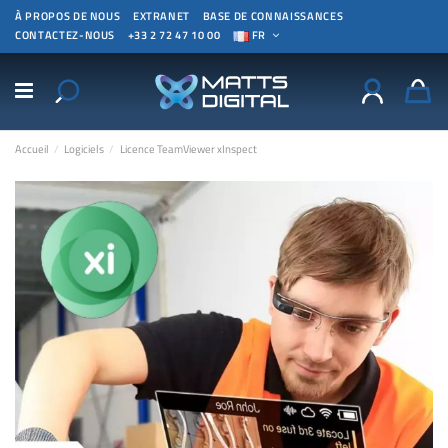
À PROPOS DE NOUS
EXTRANET
BASE DE CONNAISSANCES
CONTACTEZ-NOUS
+33 2 72 47 10 00
FR
Accueil
Logiciels
Licence TeamViewer xInspect