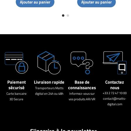
Ajouter au panier
Ajouter au panier
Paiement
Livraison rapide
Base de
Contactez
sécurisé
connaissances
nous
Transporteurs Matts
+33 2 72 47 10 00
Carte bancaire
digital en 24h ou 48h
Informez-vous sur
contact@matts-
3D Secure
vos produits AR/VR
digital.com