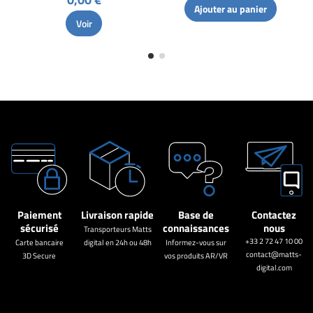
Ajouter au panier
Voir
Paiement
Livraison rapide
Base de
Contactez
sécurisé
connaissances
nous
Transporteurs Matts
+33 2 72 47 10 00
Carte bancaire
digital en 24h ou 48h
Informez-vous sur
contact@matts-
3D Secure
vos produits AR/VR
digital.com