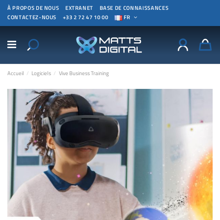
À PROPOS DE NOUS
EXTRANET
BASE DE CONNAISSANCES
CONTACTEZ-NOUS
+33 2 72 47 10 00
FR
Accueil
Logiciels
Vive Business Training