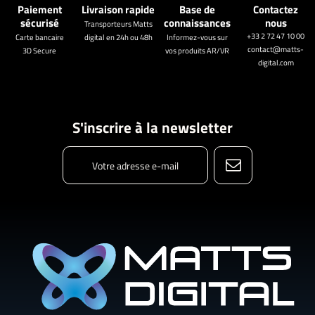
Paiement
Livraison rapide
Base de
Contactez
sécurisé
connaissances
nous
Transporteurs Matts
+33 2 72 47 10 00
Carte bancaire
digital en 24h ou 48h
Informez-vous sur
contact@matts-
3D Secure
vos produits AR/VR
digital.com
S'inscrire à la newsletter