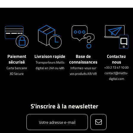
Paiement
Livraison rapide
Base de
Contactez
sécurisé
connaissances
nous
Transporteurs Matts
+33 2 72 47 10 00
Carte bancaire
digital en 24h ou 48h
Informez-vous sur
contact@matts-
3D Secure
vos produits AR/VR
digital.com
S'inscrire à la newsletter