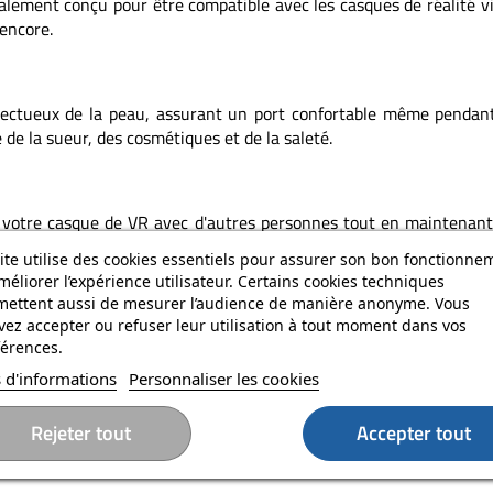
lement conçu pour être compatible avec les casques de réalité vir
 encore.
ctueux de la peau, assurant un port confortable même pendant de
de la sueur, des cosmétiques et de la saleté.
 votre casque de VR avec d'autres personnes tout en maintenan
la sécurité lors de l'expérience immersive en réalité virtuelle.
ite utilise des cookies essentiels pour assurer son bon fonctionne
méliorer l’expérience utilisateur. Certains cookies techniques
mettent aussi de mesurer l’audience de manière anonyme. Vous
Des questions ? Contactez-nous
ez accepter ou refuser leur utilisation à tout moment dans vos
érences.
 d'informations
Personnaliser les cookies
Rejeter tout
Accepter tout