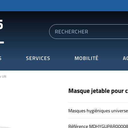
S
SERVICES
MOBILITÉ
A
e VR
Masque jetable pour 
Masques hygiéniques universel
Référence
MDHYGUPAR0000