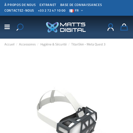
À PROPOS DE NOUS
EXTRANET
BASE DE CONNAISSANCES
CONTACTEZ-NOUS
+33 2 72 47 10 00
FR
Accueil
Accessoires
Hygiène & Sécurité
TitanSkin - Meta Quest 3