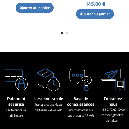
145,00 €
Ajouter au panier
Ajouter au panier
Paiement
Livraison rapide
Base de
Contactez
sécurisé
connaissances
nous
Transporteurs Matts
+33 2 72 47 10 00
Carte bancaire
digital en 24h ou 48h
Informez-vous sur
contact@matts-
3D Secure
vos produits AR/VR
digital.com