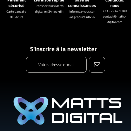
sécurisé
connaissances
nous
Transporteurs Matts
+33 2 72 47 10 00
Carte bancaire
digital en 24h ou 48h
Informez-vous sur
contact@matts-
3D Secure
vos produits AR/VR
digital.com
S'inscrire à la newsletter