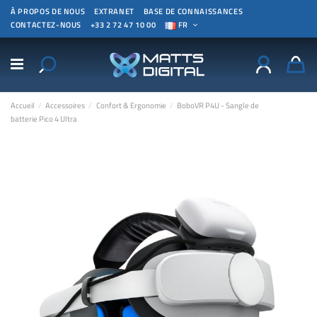
À PROPOS DE NOUS
EXTRANET
BASE DE CONNAISSANCES
CONTACTEZ-NOUS
+33 2 72 47 10 00
FR
Accueil
Accessoires
Confort & Ergonomie
BoboVR P4U - Sangle de
batterie Pico 4 Ultra