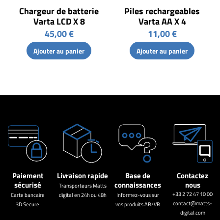
Chargeur de batterie
Piles rechargeables
Varta LCD X 8
Varta AA X 4
45,00 €
11,00 €
Ajouter au panier
Ajouter au panier
Paiement
Livraison rapide
Base de
Contactez
sécurisé
connaissances
nous
Transporteurs Matts
+33 2 72 47 10 00
Carte bancaire
digital en 24h ou 48h
Informez-vous sur
contact@matts-
3D Secure
vos produits AR/VR
digital.com