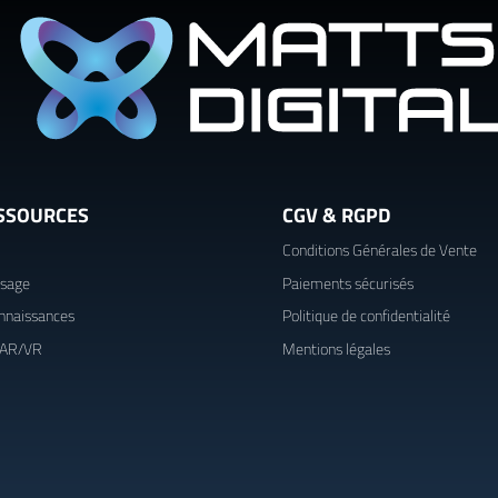
SSOURCES
CGV & RGPD
Conditions Générales de Vente
usage
Paiements sécurisés
nnaissances
Politique de confidentialité
 AR/VR
Mentions légales