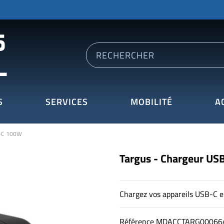
S
SERVICES
MOBILITÉ
A
B-C 100W
Targus - Chargeur U
Chargez vos appareils USB-C e
Référence
MDACCTARG00066