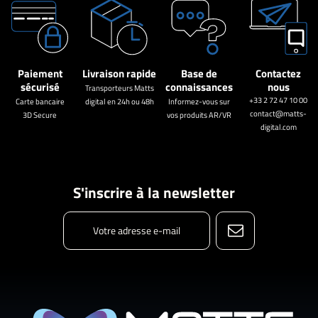
Paiement
Livraison rapide
Base de
Contactez
sécurisé
connaissances
nous
Transporteurs Matts
+33 2 72 47 10 00
Carte bancaire
digital en 24h ou 48h
Informez-vous sur
contact@matts-
3D Secure
vos produits AR/VR
digital.com
S'inscrire à la newsletter