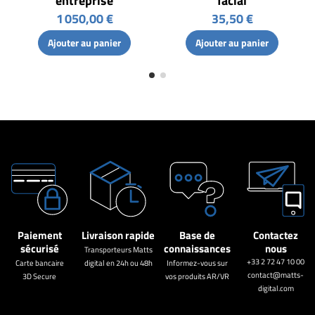
entreprise
facial
1 050,00 €
35,50 €
Ajouter au panier
Ajouter au panier
Paiement
Livraison rapide
Base de
Contactez
sécurisé
connaissances
nous
Transporteurs Matts
+33 2 72 47 10 00
Carte bancaire
digital en 24h ou 48h
Informez-vous sur
contact@matts-
3D Secure
vos produits AR/VR
digital.com