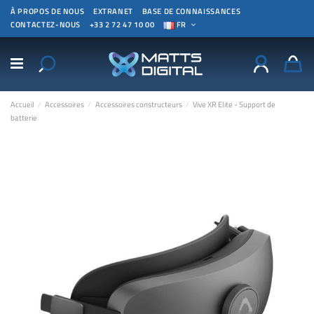
À PROPOS DE NOUS
EXTRANET
BASE DE CONNAISSANCES
CONTACTEZ-NOUS
+33 2 72 47 10 00
FR
Accueil
Accessoires
Accessoires constructeurs
Vive XR Elite - Support de
batterie