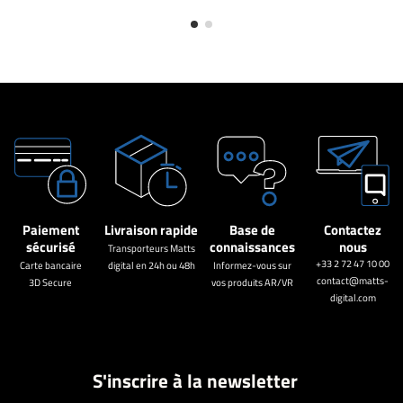
Paiement
Livraison rapide
Base de
Contactez
sécurisé
connaissances
nous
Transporteurs Matts
+33 2 72 47 10 00
Carte bancaire
digital en 24h ou 48h
Informez-vous sur
contact@matts-
3D Secure
vos produits AR/VR
digital.com
S'inscrire à la newsletter