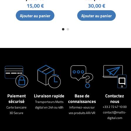
15,00 €
30,00 €
Ajouter au panier
Ajouter au panier
Paiement
Livraison rapide
Base de
Contactez
sécurisé
connaissances
nous
Transporteurs Matts
+33 2 72 47 10 00
Carte bancaire
digital en 24h ou 48h
Informez-vous sur
contact@matts-
3D Secure
vos produits AR/VR
digital.com