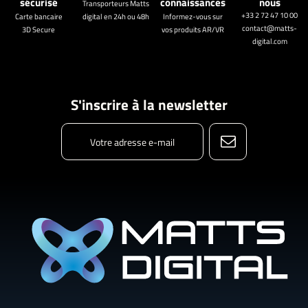
sécurisé
connaissances
nous
Transporteurs Matts
+33 2 72 47 10 00
Carte bancaire
digital en 24h ou 48h
Informez-vous sur
contact@matts-
3D Secure
vos produits AR/VR
digital.com
S'inscrire à la newsletter