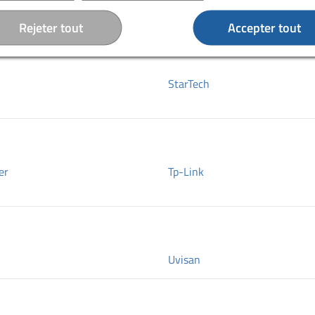
RuggedEdge
Rejeter tout
Accepter tout
StarTech
er
Tp-Link
Uvisan