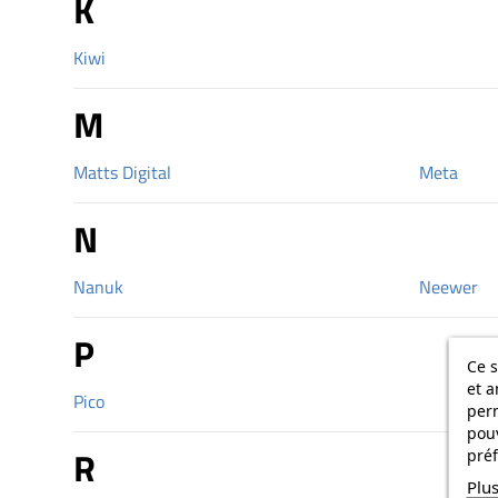
K
Kiwi
M
Matts Digital
Meta
N
Nanuk
Neewer
P
Ce s
et a
Pico
per
pouv
R
préf
Plus