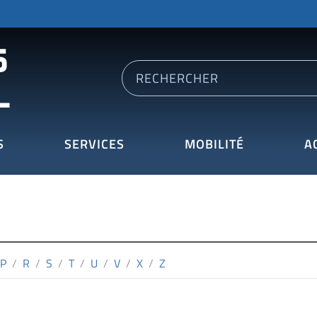
S
SERVICES
MOBILITÉ
A
P
/
R
/
S
/
T
/
U
/
V
/
X
/
Z