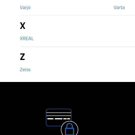
Varjo
Varta
X
XREAL
Z
Zeiss