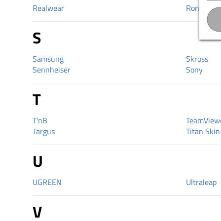
Realwear
Ront
S
Samsung
Skross
Sennheiser
Sony
T
T'nB
TeamView
Targus
Titan Skin
U
UGREEN
Ultraleap
V