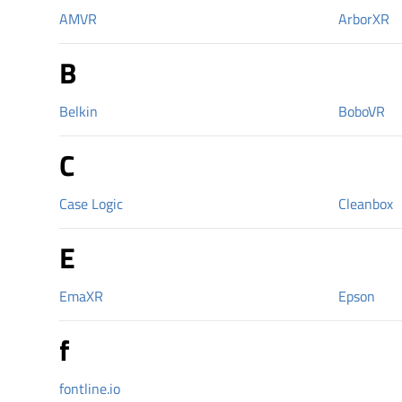
AMVR
ArborXR
B
Belkin
BoboVR
C
Case Logic
Cleanbox
E
EmaXR
Epson
f
fontline.io