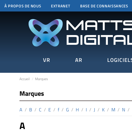
À PROPOS DE NOUS
EXTRANET
BASE DE CONNAISSANCES
VR
AR
LOGICIEL
Accueil
Marques
Marques
A
/
B
/
C
/
E
/
f
/
G
/
H
/
I
/
J
/
K
/
M
/
N
/
A