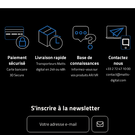
Paiement
Livraison rapide
Base de
Contactez
sécurisé
connaissances
nous
Transporteurs Matts
+33 2 72 47 10 00
Carte bancaire
digital en 24h ou 48h
Informez-vous sur
contact@matts-
3D Secure
vos produits AR/VR
digital.com
S'inscrire à la newsletter