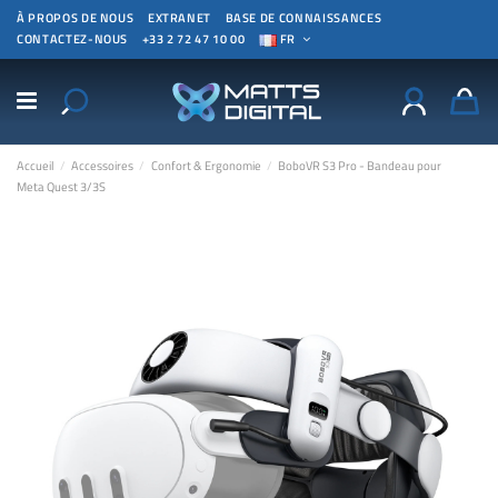
À PROPOS DE NOUS
EXTRANET
BASE DE CONNAISSANCES
CONTACTEZ-NOUS
+33 2 72 47 10 00
FR
Accueil
Accessoires
Confort & Ergonomie
BoboVR S3 Pro - Bandeau pour
Meta Quest 3/3S