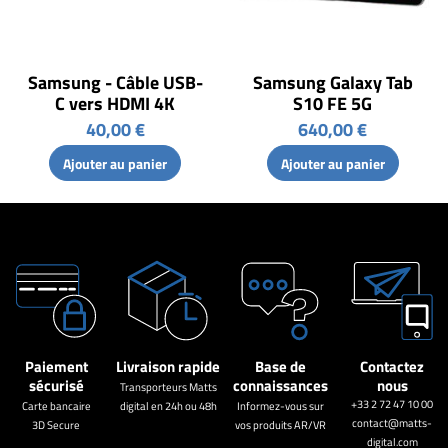
Samsung - Câble USB-
Samsung Galaxy Tab
C vers HDMI 4K
S10 FE 5G
40,00 €
640,00 €
Ajouter au panier
Ajouter au panier
Paiement
Livraison rapide
Base de
Contactez
sécurisé
connaissances
nous
Transporteurs Matts
+33 2 72 47 10 00
Carte bancaire
digital en 24h ou 48h
Informez-vous sur
contact@matts-
3D Secure
vos produits AR/VR
digital.com